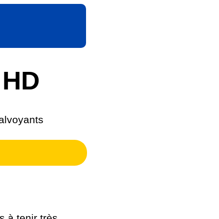
 HD
Malvoyants
 à tenir très