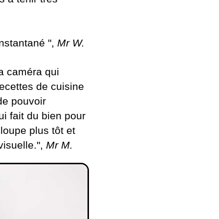
nstantané ",
Mr W.
la caméra qui
recettes de cuisine
de pouvoir
i fait du bien pour
loupe plus tôt et
isuelle.",
Mr M.