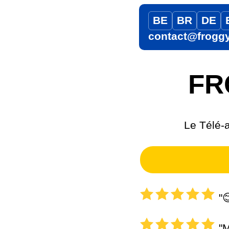
BE
BR
DE
contact@frogg
FR
Le Télé-a
"😊
"M