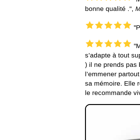
bonne qualité .",
M
"P
"M
s’adapte à tout sup
) il ne prends pas
l’emmener partout 
sa mémoire. Elle r
le recommande viv