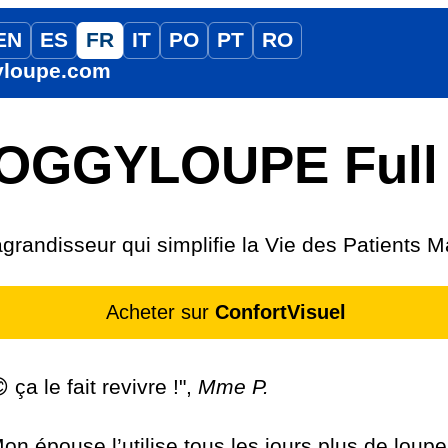
EN
ES
FR
IT
PO
PT
RO
yloupe.com
OGGYLOUPE Full
grandisseur qui simplifie la Vie des Patients 
Acheter sur
ConfortVisuel
 ça le fait revivre !",
Mme P.
on épouse l’utilise tous les jours plus de loupes